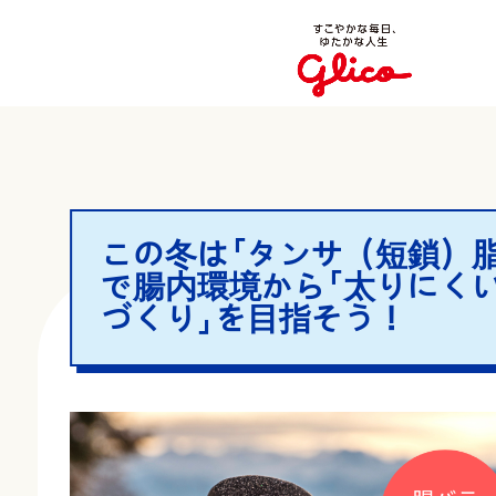
この冬は「タンサ（短鎖）脂
で腸内環境から「太りにく
づくり」を目指そう！